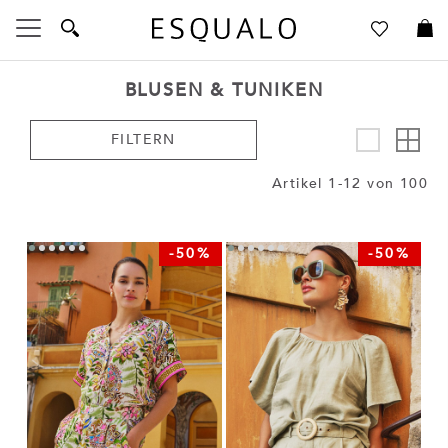
Navigation
umschalten
BLUSEN & TUNIKEN
An
FILTERN
als
Artikel
1
-
12
von
100
-50%
-50%
Sprache
Sprachen
Anmelden
Ein Konto erstellen