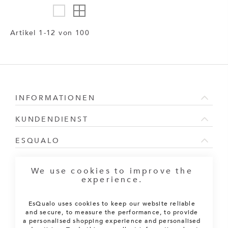
Anzeigen
als
Artikel
1
-
12
von
100
INFORMATIONEN
KUNDENDIENST
ESQUALO
NEWSLETTER ABONNIEREN
We use cookies to improve the
Melden Sie sich für unseren Newsletter an:
experience.
EsQualo uses cookies to keep our website reliable
ABONNIEREN
and secure, to measure the performance, to provide
a personalised shopping experience and personalised