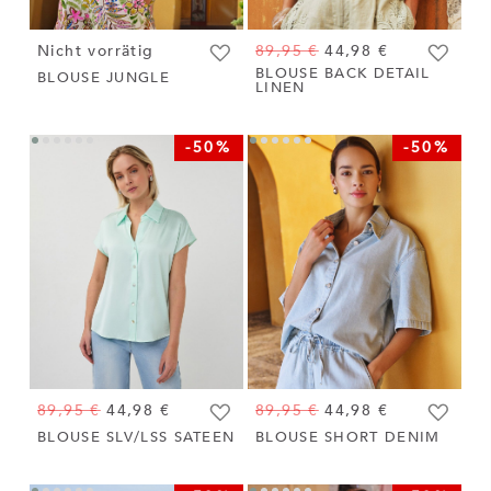
Nicht vorrätig
89,95 €
44,98 €
BLOUSE BACK DETAIL
Zur Wunschliste hinzufügen
Zur Wuns
BLOUSE JUNGLE
LINEN
-50%
-50%
89,95 €
44,98 €
89,95 €
44,98 €
Zur Wunschliste hinzufügen
Zur Wuns
BLOUSE SLV/LSS SATEEN
BLOUSE SHORT DENIM